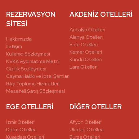
REZERVASYON
AKDENİZ OTELLERİ
SİTESİ
Antalya Otelleri
Alanya Otelleri
Hakkımızda
Side Otelleri
İletişim
Kemer Otelleri
Kullanıcı Sözleşmesi
Kundu Otelleri
KVKK Aydınlatma Metni
Lara Otelleri
Gizlilik Sözleşmesi
Cayma Hakkı ve İptal Şartları
Bilgi Toplumu Hizmetleri
Mesafeli Satış Sözleşmesi
EGE OTELLERİ
DİĞER OTELLER
İzmir Otelleri
Afyon Otelleri
Didim Otelleri
Uludağ Otelleri
Kuşadası Otelleri
Bursa Otelleri