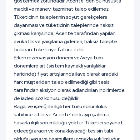
göstermek zorundadır. Acente’ den bu hususta
maddi ve manevi tazminat talep edilemez.
Tüketicinin taleplerinin soyut gerekçelere
dayanması ve tüketicinin taleplerinde haksız
çıkması karşısında, Acente tarafından yapılan
avukatlık ve yargılama giderleri, haksız talepte
bulunan Tüketiciye fatura edilir.
Erken rezervasyon dönemi ve/veya tüm
dönemlere ait (sistem kaynaklı yanlışlıklar
haricinde) fiyat artışlarında ilave olarak aradaki
fark müşteriden talep edilmediği gibi tesis
tarafından aksiyon olarak adlandırılan indirimlerde
de iadesi söz konusu değildir.
Bagaj ve içeriği ile ilgili her türlü sorumluluk
sahibine aittir ve Acente’ nin kayıp çalınma,
hasarla ilgili sorumluluğu yoktur. Tüketici seyahat
edeceği aracın ve konaklayacağı tesisin tabi
olduğu yasa ve teamüllere uymakla yükümlüdür.