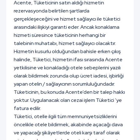
Acente, Tüketicinin satın aldığı hizmetin
rezervasyonda belirtilen şartlarda
gerçekleşeceğini ve hizmet sağlayıcı ile tüketici
arasındaki ilişkiyi garanti eder. Ancak konaklama
hizmeti süresince tüketicinin herhangi bir
talebinin muhatabı, hizmet sağlayıcı olacaktır.
Hizmetin kusurlu olduğundan bahisle erken çıkış
halinde, Tüketici, hizmetin ifası sırasında Acente
yetkilisine ve konakladığı otele sebeplerini yazılı
olarak bildirmek zorunda olup ücret iadesi, işbirliği
yapan otelin / sağlayıcının sorumluluğundadır.
Tüketicinin, bu konuda Acente’den bir talep hakkı
yoktur. Uygulanacak olan cezai işlem Tüketici ’ye
fatura edilir.
Tüketici, otelle ilgili tüm memnuniyetsizliklerini
öncelikle otele bildirmek, akabinde açacağı dava
ve yapacağı şikâyetlerde oteli karşı taraf olarak